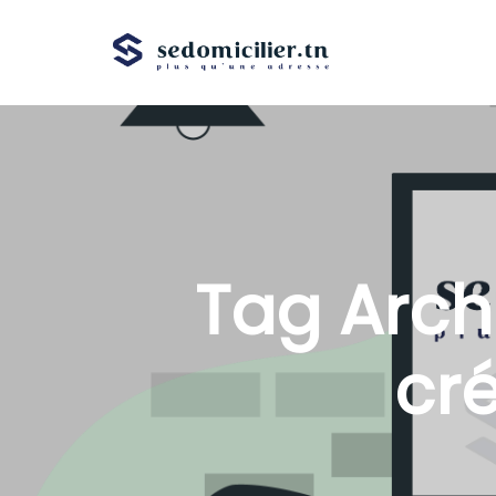
Tag Arch
cré