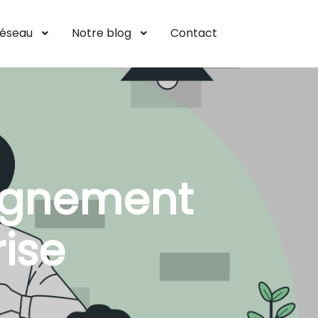
réseau
Notre blog
Contact
gnement
rise