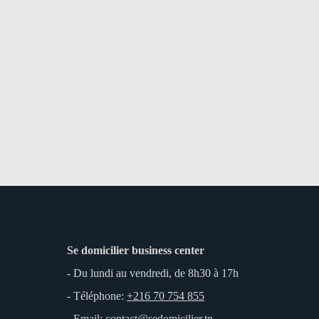
Se domicilier business center
- Du lundi au vendredi, de 8h30 à 17h
- Téléphone:
+216 70 754 855
- Email: contact@sedomicilier.tn