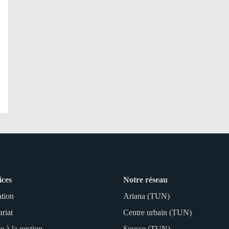
ices
Notre réseau
ation
Ariana (TUN)
ariat
Centre urbain (TUN)
e à la gestion
Sousse (TUN)